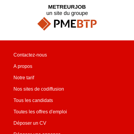
METREURJOB
un site du groupe
Contactez-nous
A propos
Notre tarif
Nos sites de codiffusion
Tous les candidats
Toutes les offres d'emploi
Déposer un CV