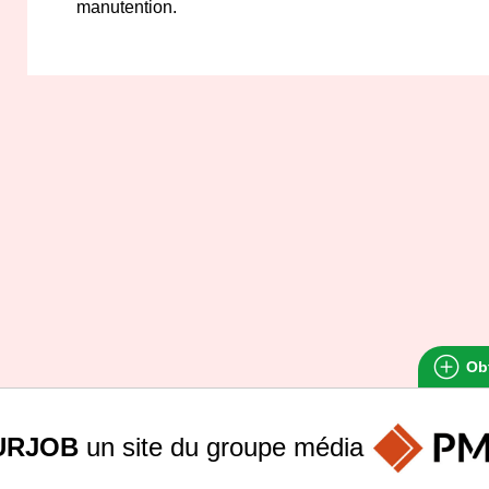
manutention.
Obt
URJOB
un site du groupe
média