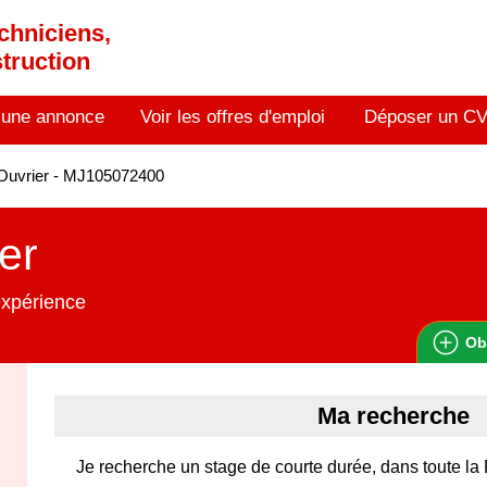
chniciens,
truction
 une annonce
Voir les offres d'emploi
Déposer un C
Ouvrier - MJ105072400
er
expérience
Ob
Ma recherche
Je recherche un stage de courte durée, dans toute la 