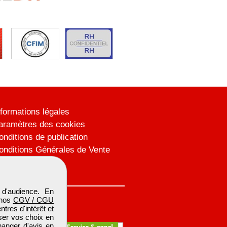
nformations légales
aramètres des cookies
onditions de publication
onditions Générales de Vente
lan du site
d'audience. En
 nos
CGV / CGU
res d'intérêt et
iser vos choix en
hanger d'avis en