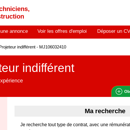
chniciens,
truction
 une annonce
Voir les offres d'emploi
Déposer un C
rojeteur indifférent - MJ106032410
teur indifférent
expérience
Ob
Ma recherche
Je recherche tout type de contrat, avec une rémunéra