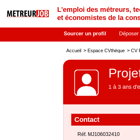
L'emploi des métreurs, te
et économistes de la cons
Sourcer un profil
Déposer
Accueil
>
Espace CVthèque
>
CV P
Proje
1 à 3 ans d'
Contact
Réf. MJ106032410