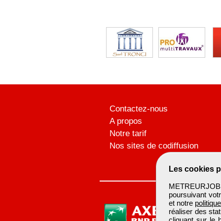
Contactez-nous
A propos
Notre tarif
Nos sites de codiffusion
Les cookies p
METREURJOB ut
poursuivant votr
et notre
politiqu
réaliser des sta
cliquant sur le