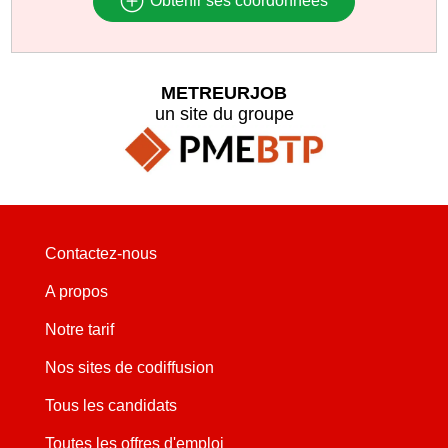
Obtenir ses coordonnées
METREURJOB
un site du groupe
Contactez-nous
A propos
Notre tarif
Nos sites de codiffusion
Tous les candidats
Toutes les offres d'emploi