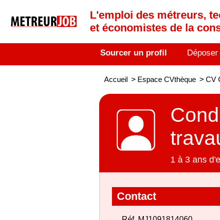
L'emploi des métreurs, te
et économistes de la cons
Sourcer un profil
Déposer
Accueil
>
Espace CVthèque
>
CV C
Condu
trava
1 à 3 ans d'
Contact
Réf. MJ1091814060