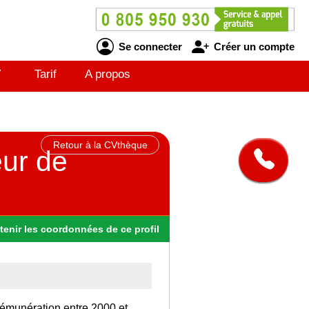
Se connecter
Créer un compte
V
Tarif
A propos
Retour à la CVthèque
ur de
tenir
les
coordonnées
de ce profil
rémunération entre 2000 et