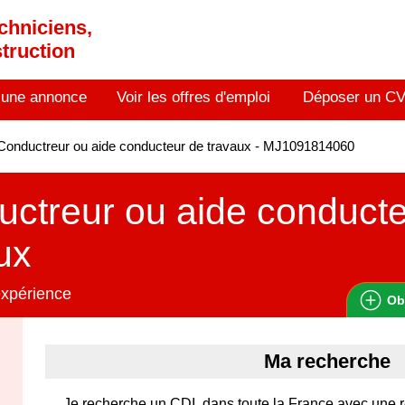
chniciens,
truction
 une annonce
Voir les offres d'emploi
Déposer un C
onductreur ou aide conducteur de travaux - MJ1091814060
ctreur ou aide conducte
ux
expérience
Ob
Ma recherche
Je recherche un CDI, dans toute la France avec une 