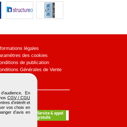
nformations légales
aramètres des cookies
onditions de publication
onditions Générales de Vente
lan du site
d'audience. En
 nos
CGV / CGU
res d'intérêt et
iser vos choix en
hanger d'avis en