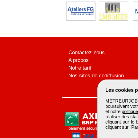
Contactez-nous
A propos
Notre tarif
Nos sites de codiffusion
Les cookies p
METREURJOB ut
poursuivant votr
et notre
politiqu
réaliser des sta
cliquant sur le
cliquant sur "P