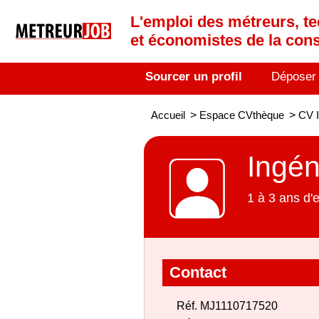
L'emploi des métreurs, te
et économistes de la cons
Sourcer un profil
Déposer
Accueil
>
Espace CVthèque
>
CV I
Ingén
1 à 3 ans d'
Contact
Réf. MJ1110717520