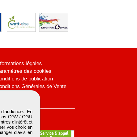
nformations légales
aramètres des cookies
onditions de publication
onditions Générales de Vente
lan du site
d'audience. En
 nos
CGV / CGU
res d'intérêt et
iser vos choix en
hanger d'avis en