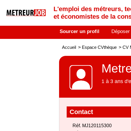
L'emploi des métreurs, te
et économistes de la cons
Sourcer un profil
Déposer
Accueil
>
Espace CVthèque
>
CV 
Metr
1 à 3 ans d'
Contact
Réf. MJ120115300