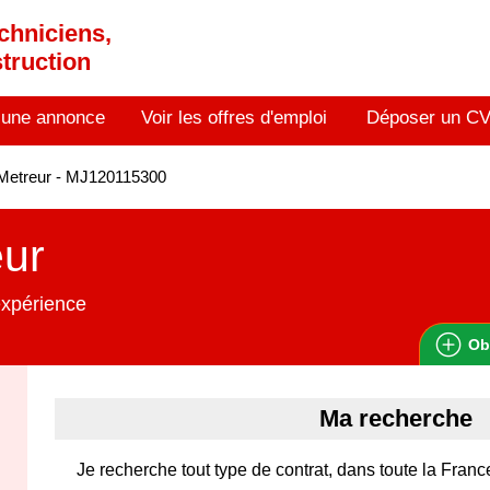
chniciens,
truction
 une annonce
Voir les offres d'emploi
Déposer un C
Metreur - MJ120115300
eur
expérience
Ob
Ma recherche
Je recherche tout type de contrat, dans toute la Franc