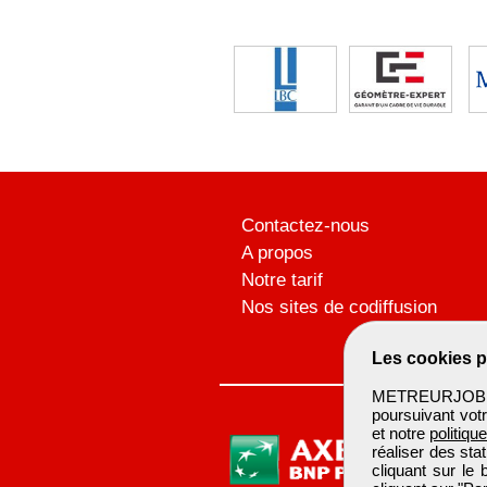
Contactez-nous
A propos
Notre tarif
Nos sites de codiffusion
Les cookies p
METREURJOB ut
poursuivant votr
et notre
politiqu
réaliser des sta
cliquant sur le