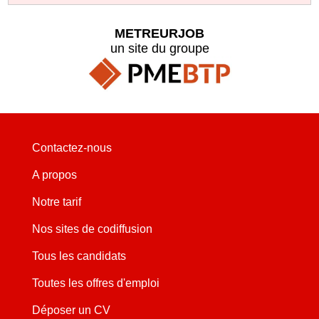
METREURJOB
un site du groupe
Contactez-nous
A propos
Notre tarif
Nos sites de codiffusion
Tous les candidats
Toutes les offres d'emploi
Déposer un CV