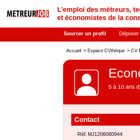
L'emploi des métreurs, te
et économistes de la cons
Sourcer un profil
Déposer
Accueil
>
Espace CVthèque
>
CV E
Econo
5 à 10 ans d
Contact
Réf. MJ1206080944