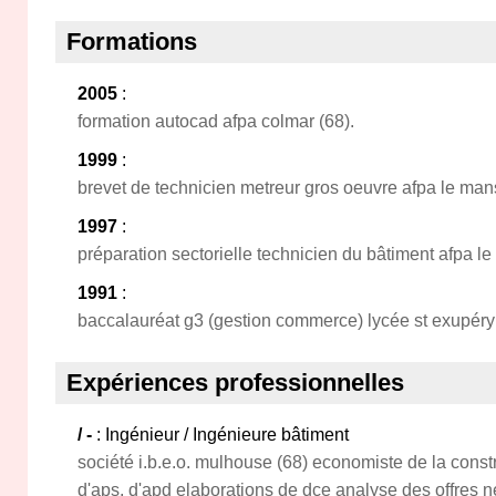
Formations
2005
:
formation autocad afpa colmar (68).
1999
:
brevet de technicien metreur gros oeuvre afpa le mans
1997
:
préparation sectorielle technicien du bâtiment afpa le
1991
:
baccalauréat g3 (gestion commerce) lycée st exupéry
Expériences professionnelles
/ -
: Ingénieur / Ingénieure bâtiment
société i.b.e.o. mulhouse (68) economiste de la constr
d'aps, d'apd elaborations de dce analyse des offres n