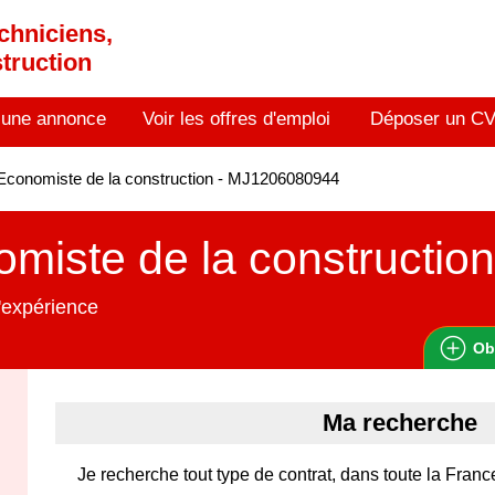
chniciens,
truction
 une annonce
Voir les offres d'emploi
Déposer un C
conomiste de la construction - MJ1206080944
miste de la construction
'expérience
Ob
Ma recherche
Je recherche tout type de contrat, dans toute la Franc