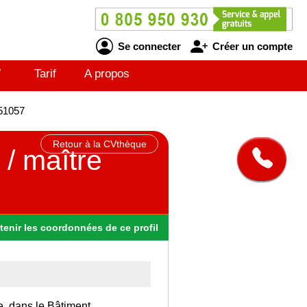
Se connecter
Créer un compte
V
Tarif
A propos
051057
Retour à la CVthèque
 / maître
tenir
les
coordonnées
de ce profil
e, dans le Bâtiment.