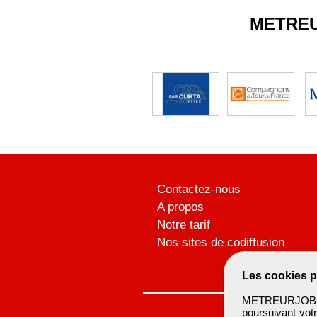
METRE
Contactez-nous
A propos
Notre tarif
Nos sites de codiffusion
Les cookies p
METREURJOB ut
poursuivant votr