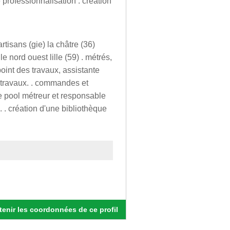
 professionnalisation . création
tisans (gie) la châtre (36)
le nord ouest lille (59) . métrés,
point des travaux, assistante
 travaux. . commandes et
e pool métreur et responsable
. . création d'une bibliothèque
enir les coordonnées de ce profil