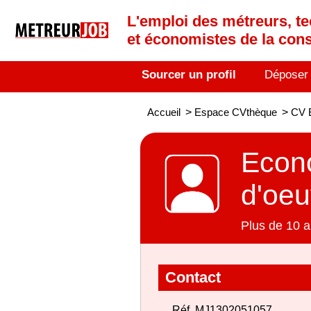
L'emploi des métreurs, te
et économistes de la cons
Sourcer un profil
Déposer
Accueil
>
Espace CVthèque
>
CV E
Econo
d'oeu
Plus de 10 a
Contact
Réf. MJ1302051057