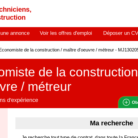
chniciens,
truction
 une annonce
Voir les offres d'emploi
Déposer un C
conomiste de la construction / maître d'oeuvre / métreur - MJ1302
miste de la construction
vre / métreur
ns d'expérience
Ob
Ma recherche
Je recherche tout type de contrat, dans toute la Franc