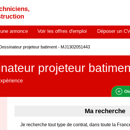
chniciens,
truction
 une annonce
Voir les offres d'emploi
Déposer un C
essinateur projeteur batiment - MJ1302051443
nateur projeteur batimen
expérience
Ob
Ma recherche
Je recherche tout type de contrat, dans toute la Franc