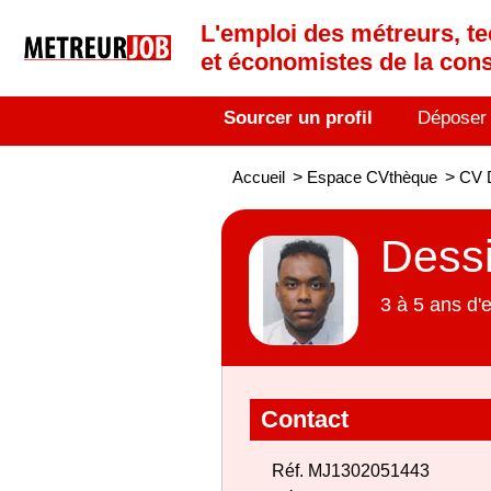
L'emploi des métreurs, te
et économistes de la cons
Sourcer un profil
Déposer
Accueil
>
Espace CVthèque
>
CV D
Dessi
3 à 5 ans d'
Contact
Réf. MJ1302051443