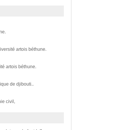
ne.
iversité artois béthune.
ité artois béthune.
ique de djibouti..
e civil,