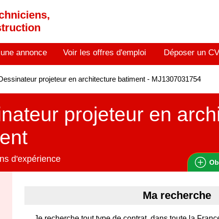
chniciens,
truction
 une annonce
Voir les offres d'emploi
Déposer un C
essinateur projeteur en architecture batiment - MJ1307031754
nateur projeteur en arch
ent
ns d'expérience
Ob
Ma recherche
Je recherche tout type de contrat, dans toute la Franc