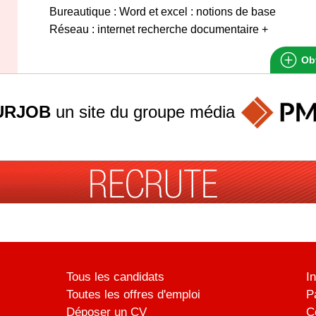
Bureautique : Word et excel : notions de base
Réseau : internet recherche documentaire +
Obt
URJOB
un site du groupe
média
Tous les candidats
I
Toutes les offres d'emploi
P
Déposer un CV
C