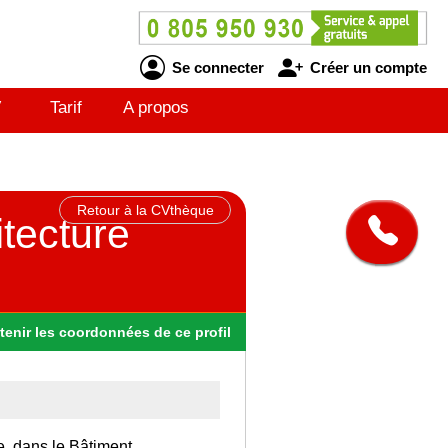
Se connecter
Créer un compte
V
Tarif
A propos
Retour à la CVthèque
itecture
tenir
les
coordonnées
de ce profil
e, dans le Bâtiment.