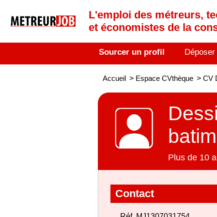
L'emploi des métreurs, te
et économistes de la cons
Sourcer un profil
Déposer
Accueil
>
Espace CVthèque
>
CV D
Dessi
batim
Plus de 10 a
Contact
Réf. MJ1307031754