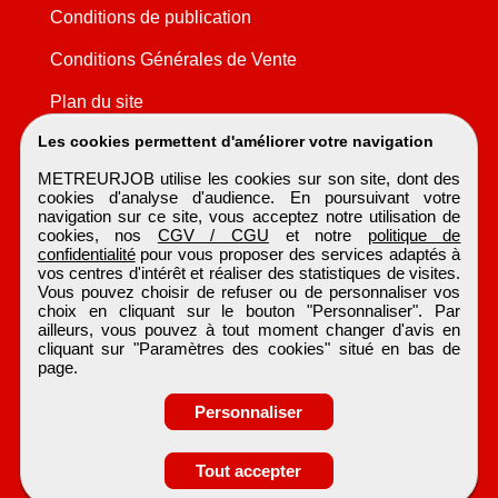
Conditions de publication
Conditions Générales de Vente
Plan du site
Les cookies permettent d'améliorer votre navigation
METREURJOB utilise les cookies sur son site, dont des
cookies d'analyse d'audience. En poursuivant votre
navigation sur ce site, vous acceptez notre utilisation de
cookies, nos
CGV / CGU
et notre
politique de
confidentialité
pour vous proposer des services adaptés à
vos centres d'intérêt et réaliser des statistiques de visites.
Vous pouvez choisir de refuser ou de personnaliser vos
choix en cliquant sur le bouton "Personnaliser". Par
ailleurs, vous pouvez à tout moment changer d'avis en
cliquant sur "Paramètres des cookies" situé en bas de
page.
Personnaliser
Obtenir ses
Tout accepter
coordonnées
METREURJOB