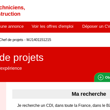
chniciens,
truction
 une annonce
Voir les offres d'emploi
Déposer un C
hef de projets - MJ1401151215
de projets
'expérience
Ob
Ma recherche
Je recherche un CDI, dans toute la France, dans le B