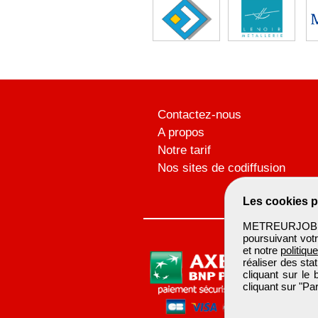
Contactez-nous
A propos
Notre tarif
Nos sites de codiffusion
Les cookies p
METREURJOB ut
poursuivant votr
et notre
politiqu
réaliser des sta
cliquant sur le
cliquant sur "P