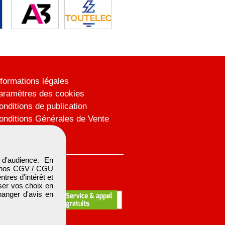
nformations légales
aramètres des cookies
onditions de publication
onditions Générales de Vente
lan du site
d'audience. En
 nos
CGV / CGU
res d'intérêt et
iser vos choix en
hanger d'avis en