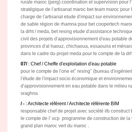
rurale maroc (perg) coordination et supervision pour l'
stratégique de l'artisanat maroc bet team maroc pour l
charge de l'artisanat etude d'impact sur environnement
de sable région de rhamna pour bet coopertech maro
la drht / meda, bet resing etude d'assistance techniqu
civil des projets d'approvisionnement d'eau potable d
provinces d'al haouz, chichaoua, essaouira et ménara 
dans le cadre du projet meda pour le compte de la drh
07/
: Chef / Cheffe d'exploitation d'eau potable
pour le compte de l'one et" resing" (bureau d'ingénieri
l'étude de l'impact socio économique et environnemen
d'approvisionnement en eau potable dans le milieu ru
sraghna
/ -
: Architecte référent / Architecte référente BIM
responsable chef de projet avec société ilb construc
le compte de l' ocp programme de construction de la vi
grand plan maroc vert du maroc .