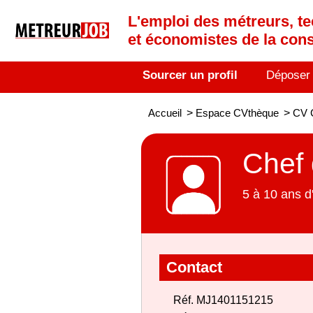
L'emploi des métreurs, te
et économistes de la cons
Sourcer un profil
Déposer
Accueil
>
Espace CVthèque
>
CV C
Chef 
5 à 10 ans d
Contact
Réf. MJ1401151215