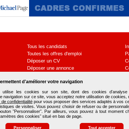
Tous les candidats
I
Toutes les offres d'emploi
P
Déposer un CV
C
Déposer une annonce
C
Témoignages utilisateurs
P
ermettent d'améliorer votre navigation
ilise les cookies sur son site, dont des cookies d'analyse 
e navigation sur ce site, vous acceptez notre utilisation de cookies,
e de confidentialité
pour vous proposer des services adaptés à vos cent
tistiques de visites. Vous pouvez choisir de refuser ou de personnal
 bouton "Personnaliser". Par ailleurs, vous pouvez à tout moment c
aramètres des cookies" situé en bas de page.
Personnaliser
Tout accepter