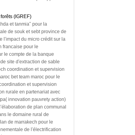
 forêts (IGREF)
ahda et tanmia" pour la
rale de souk et sebt province de
e l'impact du micro crédit sur la
n francaise pour le
our le compte de la banque
e site d'extraction de sable
h coordination et supervision
 maroc bet team maroc pour le
 coordination et supervision
ion rurale en partenariat avec
ipa( innovation pauvrety action)
 l'élaboration de plan communal
ns le domaine rural de
plan de marrakech pour le
nementale de l'électrification