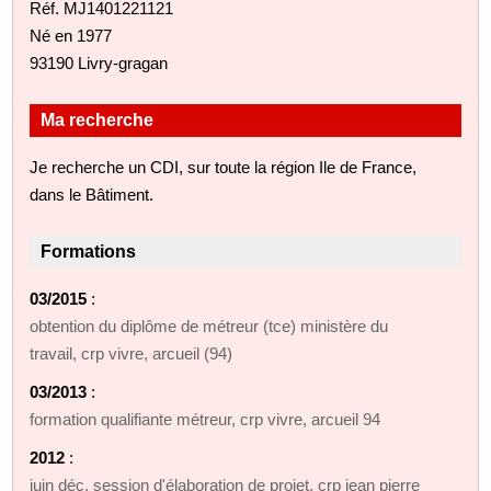
Réf. MJ1401221121
Né en 1977
93190 Livry-gragan
Ma recherche
Je recherche un CDI, sur toute la région Ile de France,
dans le Bâtiment.
Formations
03/2015
:
obtention du diplôme de métreur (tce) ministère du
travail, crp vivre, arcueil (94)
03/2013
:
formation qualifiante métreur, crp vivre, arcueil 94
2012
:
juin déc. session d'élaboration de projet, crp jean pierre