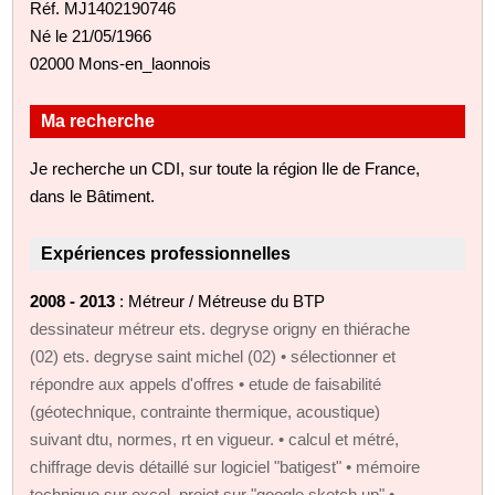
Réf. MJ1402190746
Né le 21/05/1966
02000 Mons-en_laonnois
Ma recherche
Je recherche un CDI, sur toute la région Ile de France,
dans le Bâtiment.
Expériences professionnelles
2008 - 2013
: Métreur / Métreuse du BTP
dessinateur métreur ets. degryse origny en thiérache
(02) ets. degryse saint michel (02) • sélectionner et
répondre aux appels d'offres • etude de faisabilité
(géotechnique, contrainte thermique, acoustique)
suivant dtu, normes, rt en vigueur. • calcul et métré,
chiffrage devis détaillé sur logiciel "batigest" • mémoire
technique sur excel, projet sur "google sketch up" •