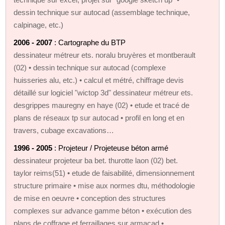
dessin technique sur autocad (assemblage technique,
calpinage, etc.)
2006 - 2007
: Cartographe du BTP
dessinateur métreur ets. noralu bruyères et montberault
(02) • dessin technique sur autocad (complexe
huisseries alu, etc.) • calcul et métré, chiffrage devis
détaillé sur logiciel "wictop 3d" dessinateur métreur ets.
desgrippes mauregny en haye (02) • etude et tracé de
plans de réseaux tp sur autocad • profil en long et en
travers, cubage excavations…
1996 - 2005
: Projeteur / Projeteuse béton armé
dessinateur projeteur ba bet. thurotte laon (02) bet.
taylor reims(51) • etude de faisabilité, dimensionnement
structure primaire • mise aux normes dtu, méthodologie
de mise en oeuvre • conception des structures
complexes sur advance gamme béton • exécution des
plans de coffrage et ferraillages sur armacad •