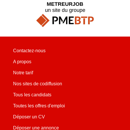
METREURJOB
un site du groupe
Contactez-nous
A propos
Notre tarif
Nos sites de codiffusion
Tous les candidats
Toutes les offres d'emploi
Déposer un CV
Déposer une annonce