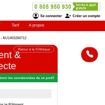
Se connecter
Créer un compte
V
Tarif
A propos
te - MJ1403260712
Retour à la CVthèque
ent &
tecte
tenir
les
coordonnées
de ce profil
ns le Bâtiment.