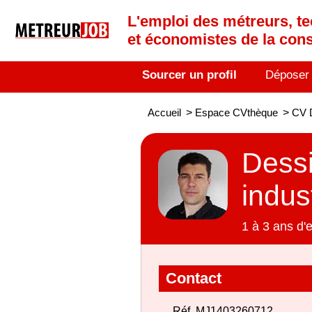
L'emploi des métreurs, te
et économistes de la cons
Sourcer un profil
Déposer
Accueil
>
Espace CVthèque
>
CV D
Dessi
indus
1 à 3 ans d'
Contact
Réf. MJ1403260712