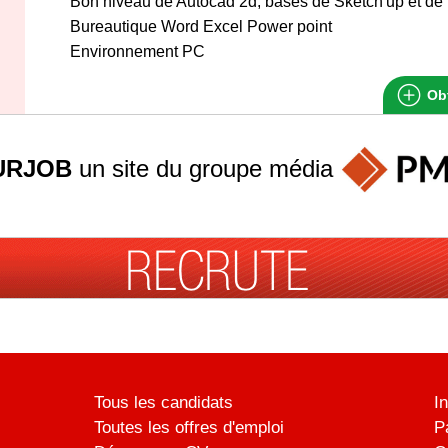
Bon niveau de Autocad 2d, bases de Sketch'up et d
Bureautique Word Excel Power point
Environnement PC
Obt
URJOB
un site du groupe
média
Tous les candidats
I
Toutes les offres d'emploi
P