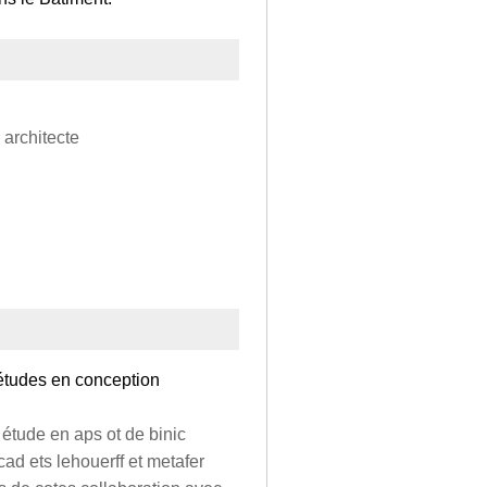
 architecte
'études en conception
 étude en aps ot de binic
ad ets lehouerff et metafer