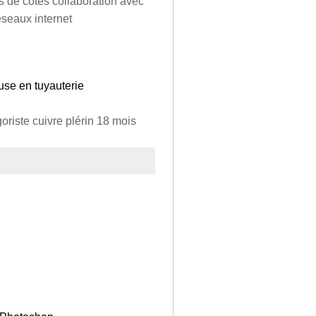
és de cotes collaboration avec
éseaux internet
se en tuyauterie
oriste cuivre plérin 18 mois