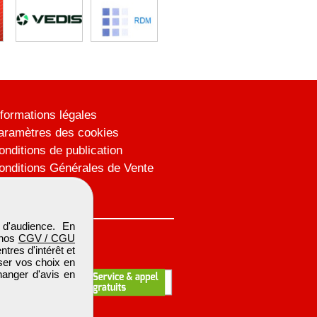
nformations légales
aramètres des cookies
onditions de publication
onditions Générales de Vente
lan du site
d'audience. En
 nos
CGV / CGU
res d'intérêt et
iser vos choix en
hanger d'avis en