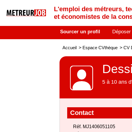
L'emploi des métreurs, te
et économistes de la cons
Sourcer un profil
Déposer
Accueil
>
Espace CVthèque
>
CV D
Dessi
5 à 10 ans d
Contact
Réf. MJ1406051105