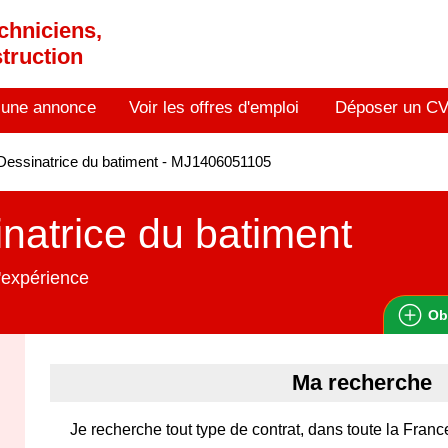
chniciens,
truction
 une annonce
Voir les offres d'emploi
Déposer un C
essinatrice du batiment - MJ1406051105
natrice du batiment
'expérience
Ob
Ma recherche
Je recherche tout type de contrat, dans toute la Franc