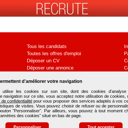
Tous les candidats
I
Toutes les offres d'emploi
P
Déposer un CV
C
Déposer une annonce
C
Témoignages utilisateurs
P
ermettent d'améliorer votre navigation
ilise les cookies sur son site, dont des cookies d'analyse 
e navigation sur ce site, vous acceptez notre utilisation de cookies,
e de confidentialité
pour vous proposer des services adaptés à vos cent
tistiques de visites. Vous pouvez choisir de refuser ou de personnal
 bouton "Personnaliser". Par ailleurs, vous pouvez à tout moment c
aramètres des cookies" situé en bas de page.
Personnaliser
Tout accepter