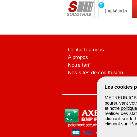
Contactez-nous
A propos
Notre tarif
Nos sites de codiffusion
Les cookies p
METREURJOB ut
poursuivant votr
et notre
politiqu
réaliser des sta
cliquant sur le
cliquant sur "P