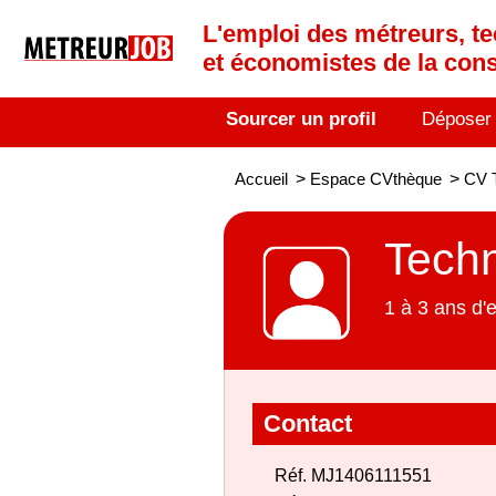
L'emploi des métreurs, te
et économistes de la cons
Sourcer un profil
Déposer
Accueil
>
Espace CVthèque
>
CV T
Techn
1 à 3 ans d'
Contact
Réf. MJ1406111551