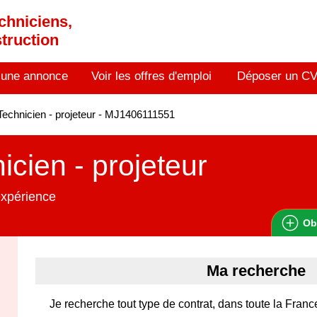
chniciens,
truction
 une annonce
Voir les offres d'emploi
Déposer un C
echnicien - projeteur - MJ1406111551
icien - projeteur
expérience
Ob
Ma recherche
Je recherche tout type de contrat, dans toute la Franc