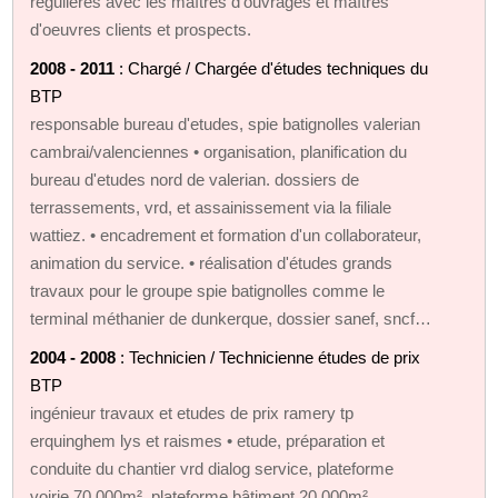
régulières avec les maîtres d'ouvrages et maîtres
d'oeuvres clients et prospects.
2008 - 2011
: Chargé / Chargée d'études techniques du
BTP
responsable bureau d'etudes, spie batignolles valerian
cambrai/valenciennes • organisation, planification du
bureau d'etudes nord de valerian. dossiers de
terrassements, vrd, et assainissement via la filiale
wattiez. • encadrement et formation d'un collaborateur,
animation du service. • réalisation d'études grands
travaux pour le groupe spie batignolles comme le
terminal méthanier de dunkerque, dossier sanef, sncf…
2004 - 2008
: Technicien / Technicienne études de prix
BTP
ingénieur travaux et etudes de prix ramery tp
erquinghem lys et raismes • etude, préparation et
conduite du chantier vrd dialog service, plateforme
voirie 70 000m², plateforme bâtiment 20 000m²