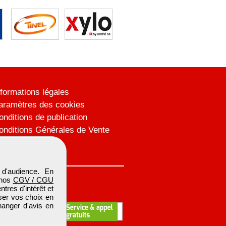
nformations légales
aramètres des cookies
onditions de publication
onditions Générales de Vente
lan du site
d'audience. En
 nos
CGV / CGU
res d'intérêt et
iser vos choix en
hanger d'avis en