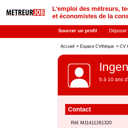
L'emploi des métreurs, te
et économistes de la cons
Sourcer un profil
Déposer
Accueil
>
Espace CVthèque
>
CV I
Ingen
5 à 10 ans d
Contact
Réf. MJ1411261320