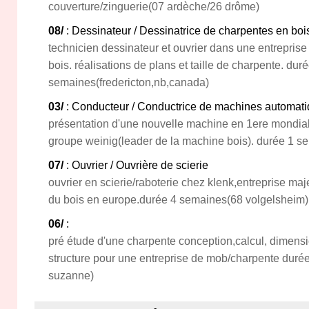
couverture/zinguerie(07 ardèche/26 drôme)
08/
: Dessinateur / Dessinatrice de charpentes en boi
technicien dessinateur et ouvrier dans une entrepris
bois. réalisations de plans et taille de charpente. dur
semaines(fredericton,nb,canada)
03/
: Conducteur / Conductrice de machines automatiq
présentation d'une nouvelle machine en 1ere mondial
groupe weinig(leader de la machine bois). durée 1 se
07/
: Ouvrier / Ouvrière de scierie
ouvrier en scierie/raboterie chez klenk,entreprise maj
du bois en europe.durée 4 semaines(68 volgelsheim)
06/
:
pré étude d'une charpente conception,calcul, dimens
structure pour une entreprise de mob/charpente duré
suzanne)