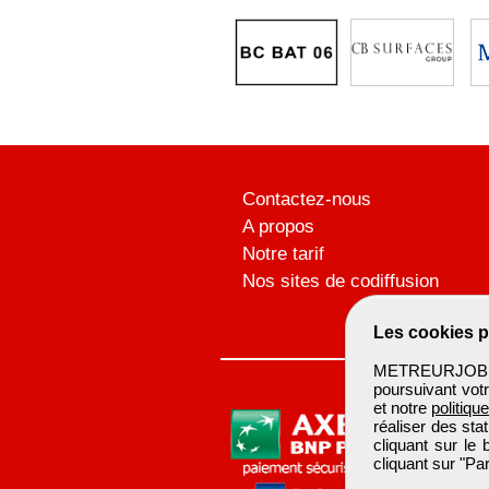
Contactez-nous
A propos
Notre tarif
Nos sites de codiffusion
Les cookies p
METREURJOB ut
poursuivant votr
et notre
politiqu
réaliser des sta
cliquant sur le
cliquant sur "P