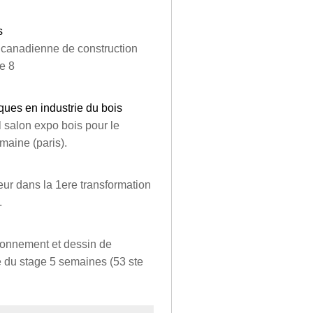
s
e canadienne de construction
ée 8
ues en industrie du bois
 salon expo bois pour le
maine (paris).
eur dans la 1ere transformation
.
ionnement et dessin de
e du stage 5 semaines (53 ste