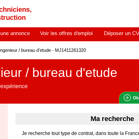
chniciens,
truction
 une annonce
Voir les offres d'emploi
Déposer un C
ngenieur / bureau d'etude - MJ1411261320
ieur / bureau d'etude
'expérience
Ob
Ma recherche
Je recherche tout type de contrat, dans toute la France