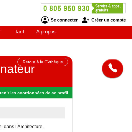
Se connecter
Créer un compte
V
Tarif
A propos
Retour à la CVthèque
inateur
tenir
les
coordonnées
de ce profil
, dans l'Architecture.