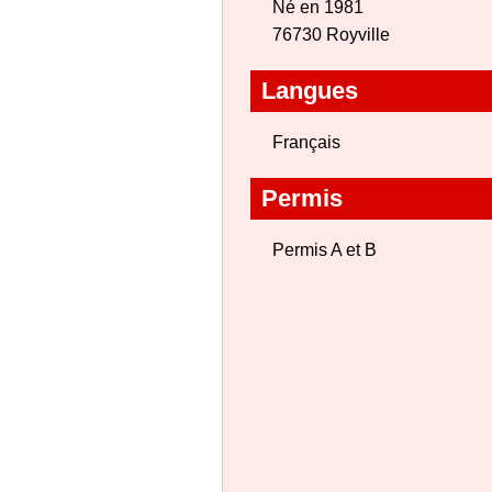
Né en 1981
76730 Royville
Langues
Français
Permis
Permis A et B