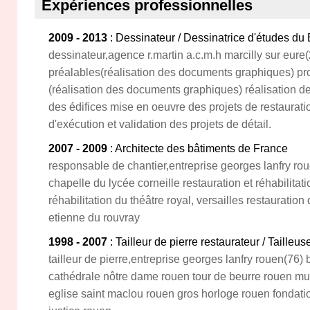
Expériences professionnelles
2009 - 2013
: Dessinateur / Dessinatrice d'études du
dessinateur,agence r.martin a.c.m.h marcilly sur eure
préalables(réalisation des documents graphiques) pro
(réalisation des documents graphiques) réalisation d
des édifices mise en oeuvre des projets de restaurati
d'exécution et validation des projets de détail.
2007 - 2009
: Architecte des bâtiments de France
responsable de chantier,entreprise georges lanfry rou
chapelle du lycée corneille restauration et réhabilitatio
réhabilitation du théâtre royal, versailles restauratio
etienne du rouvray
1998 - 2007
: Tailleur de pierre restaurateur / Tailleus
tailleur de pierre,entreprise georges lanfry rouen(76) 
cathédrale nôtre dame rouen tour de beurre rouen mu
eglise saint maclou rouen gros horloge rouen fondation