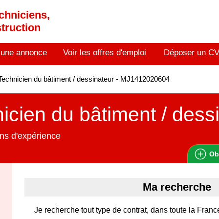
chniciens,
truction
 une annonce
Voir les offres d'emploi
Déposer un C
echnicien du bâtiment / dessinateur - MJ1412020604
icien du bâtiment / dess
ns d'expérience
Ob
Ma recherche
Je recherche tout type de contrat, dans toute la France