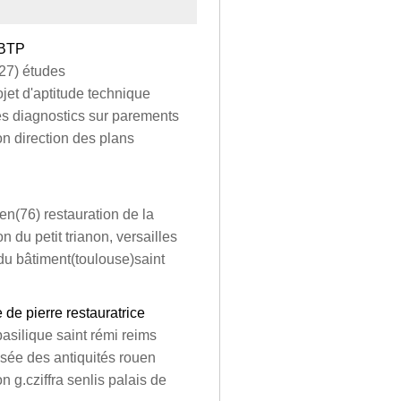
 BTP
(27) études
jet d'aptitude technique
es diagnostics sur parements
on direction des plans
en(76) restauration de la
n du petit trianon, versailles
n du bâtiment(toulouse)saint
e de pierre restauratrice
basilique saint rémi reims
sée des antiquités rouen
 g.cziffra senlis palais de