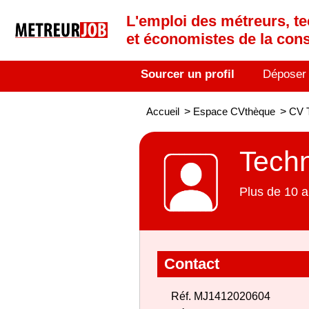
L'emploi des métreurs, te
et économistes de la cons
Sourcer un profil
Déposer
Accueil
>
Espace CVthèque
>
CV T
Techn
Plus de 10 a
Contact
Réf. MJ1412020604