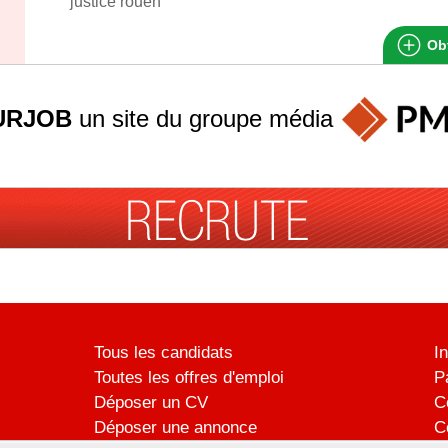
justice rouen
Obt
URJOB
un site du groupe
média
Tous les candidats
I
Toutes les offres d'emploi
P
Déposer un CV
C
Déposer une annonce
C