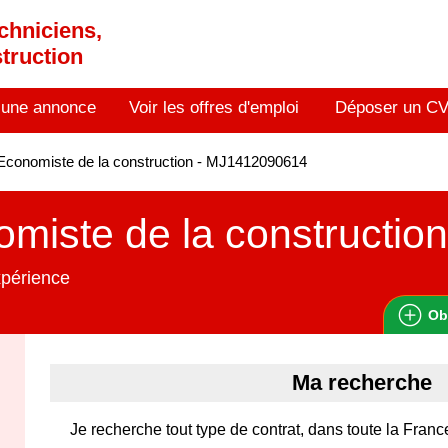
chniciens,
truction
 une annonce
Voir les offres d'emploi
Déposer un C
conomiste de la construction - MJ1412090614
miste de la construction
xpérience
Ob
Ma recherche
Je recherche tout type de contrat, dans toute la Fran