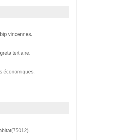
ebtp vincennes.
reta tertiaire.
es économiques.
abitat(75012).