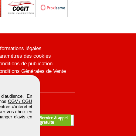
nformations légales
aramètres des cookies
onditions de publication
onditions Générales de Vente
lan du site
d'audience. En
 nos
CGV / CGU
res d'intérêt et
iser vos choix en
hanger d'avis en