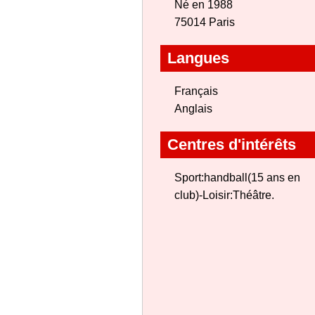
Né en 1988
75014 Paris
Langues
Français
Anglais
Centres d'intérêts
Sport:handball(15 ans en
club)-Loisir:Théâtre.