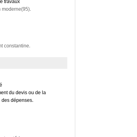
de travaux
n moderne(95).
t constantine.
té
ment du devis ou de la
on des dépenses.