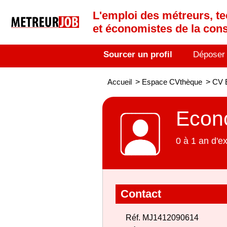
L'emploi des métreurs, te
et économistes de la cons
Sourcer un profil
Déposer
Accueil
>
Espace CVthèque
>
CV E
Econo
0 à 1 an d'e
Contact
Réf. MJ1412090614