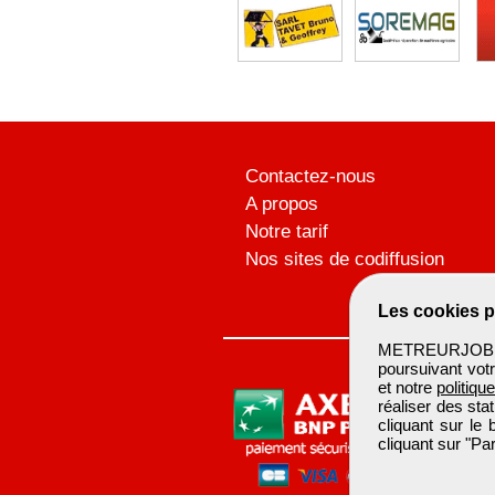
Contactez-nous
A propos
Notre tarif
Nos sites de codiffusion
Les cookies p
METREURJOB ut
poursuivant votr
et notre
politiqu
réaliser des sta
cliquant sur le
cliquant sur "P