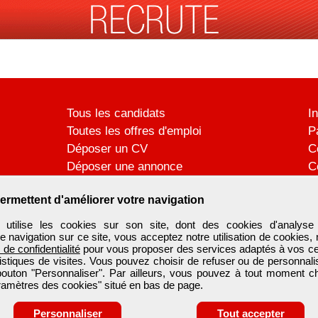
Tous les candidats
I
Toutes les offres d'emploi
P
Déposer un CV
C
Déposer une annonce
C
Témoignages utilisateurs
P
ermettent d'améliorer votre navigation
ilise les cookies sur son site, dont des cookies d'analyse 
e navigation sur ce site, vous acceptez notre utilisation de cookies,
e de confidentialité
pour vous proposer des services adaptés à vos cent
tistiques de visites. Vous pouvez choisir de refuser ou de personnal
 bouton "Personnaliser". Par ailleurs, vous pouvez à tout moment c
aramètres des cookies" situé en bas de page.
Personnaliser
Tout accepter