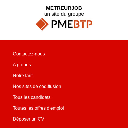
METREURJOB
un site du groupe
Contactez-nous
A propos
Notre tarif
Nos sites de codiffusion
Tous les candidats
Toutes les offres d'emploi
Déposer un CV