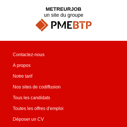
METREURJOB
un site du groupe
Contactez-nous
A propos
Notre tarif
Nos sites de codiffusion
Tous les candidats
Toutes les offres d'emploi
Déposer un CV