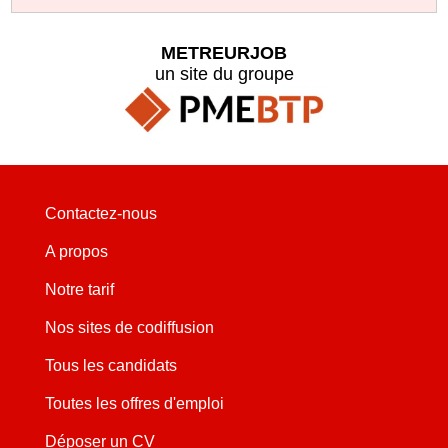
METREURJOB
un site du groupe
Contactez-nous
A propos
Notre tarif
Nos sites de codiffusion
Tous les candidats
Toutes les offres d'emploi
Déposer un CV