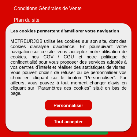
Conditions Générales de Vente
Plan du site
Les cookies permettent d'améliorer votre navigation
METREURJOB utilise les cookies sur son site, dont des
cookies d'analyse d'audience. En poursuivant votre
navigation sur ce site, vous acceptez notre utilisation de
cookies, nos
CGV / CGU
et notre
politique de
confidentialité
pour vous proposer des services adaptés à
vos centres d'intérêt et réaliser des statistiques de visites.
Vous pouvez choisir de refuser ou de personnaliser vos
choix en cliquant sur le bouton "Personnaliser". Par
ailleurs, vous pouvez à tout moment changer d'avis en
cliquant sur "Paramètres des cookies" situé en bas de
page.
Personnaliser
Obtenir ses
Tout accepter
coordonnées
METREURJOB
Tous droits réservés © 1999 - 2026