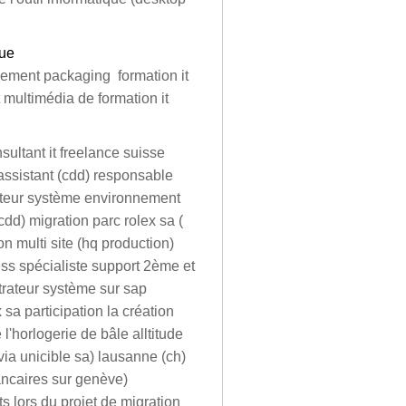
que
loiement packaging formation it
 multimédia de formation it
sultant it freelance suisse
ssistant (cdd) responsable
rateur système environnement
cdd) migration parc rolex sa (
on multi site (hq production)
ss spécialiste support 2ème et
rateur système sur sap
 sa participation la création
l'horlogerie de bâle alltitude
via unicible sa) lausanne (ch)
bancaires sur genève)
s lors du projet de migration