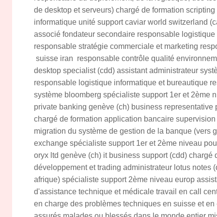
de desktop et serveurs) chargé de formation scripting
informatique unité support caviar world switzerland (c
associé fondateur secondaire responsable logistique 
responsable stratégie commerciale et marketing resp
suisse iran responsable contrôle qualité environneme
desktop specialist (cdd) assistant administrateur sys
responsable logistique informatique et bureautique 
système bloomberg spécialiste support 1er et 2ème ni
private banking genève (ch) business representative 
chargé de formation application bancaire supervision 
migration du système de gestion de la banque (vers g
exchange spécialiste support 1er et 2ème niveau pour
oryx ltd genève (ch) it business support (cdd) chargé d
développement et trading administrateur lotus notes (
afrique) spécialiste support 2ème niveau europ assi
d'assistance technique et médicale travail en call cent
en charge des problèmes techniques en suisse et en
assurés malades ou blessés dans le monde entier mi