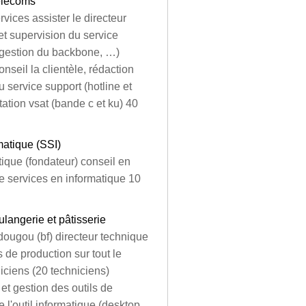
télécoms
vices assister le directeur
t supervision du service
r, gestion du backbone, …)
seil la clientèle, rédaction
u service support (hotline et
tation vsat (bande c et ku) 40
matique (SSI)
tique (fondateur) conseil en
e services en informatique 10
langerie et pâtisserie
dougou (bf) directeur technique
s de production sur tout le
niciens (20 techniciens)
 et gestion des outils de
e l'outil informatique (desktop