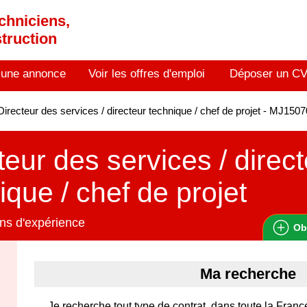
chniciens,
truction
 une annonce
Voir les offres d'emploi
Déposer un C
irecteur des services / directeur technique / chef de projet - MJ150
teur des services / direc
ique / chef de projet
ns d'expérience
Ob
Ma recherche
Je recherche tout type de contrat, dans toute la Franc