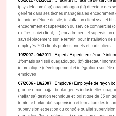
05/2011 - 02/2015
: Directeur / Directrice de service 
ipsys telecom (isp) ouagadougou (bf) directeur des ser
général dans ses tâches managériales encadrement e
technique (étude de site, installation client vsat et bl
encadrement et supervision du service commercial (con
d'offres, suivi client, …) encadrement et supervision d
sav) déplacement sur le terrain pour installation de s
employés 700 clients professionnels et particuliers
10/2007 - 04/2011
: Expert / Experte en sécurité infor
1formatis sarl ssii ouagadougou (bf) directeur informa
informatique (développement et intégration) société d
employés
07/2006 - 10/2007
: Employé / Employée de rayon bou
groupe rimon hajjar boulangeries industrielles ouaga
(hajjar sa) gestion technique et logistique de 35 unité
territoire burkinabé supervision et formation des tech
supervision et gestion du contrôle qualité supervision
production (fours, pétrins, …) supervision et gestion d