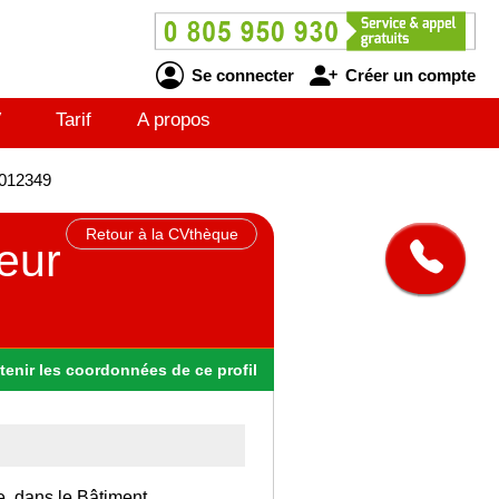
Se connecter
Créer un compte
V
Tarif
A propos
7012349
Retour à la CVthèque
teur
tenir
les
coordonnées
de ce profil
e, dans le Bâtiment.