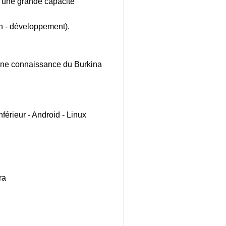
 une grande capacité
n - développement).
nne connaissance du Burkina
férieur - Android - Linux
ra