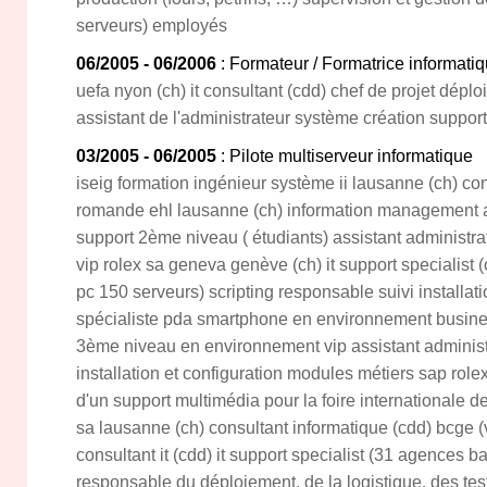
serveurs) employés
06/2005 - 06/2006
: Formateur / Formatrice informati
uefa nyon (ch) it consultant (cdd) chef de projet dép
assistant de l'administrateur système création support
03/2005 - 06/2005
: Pilote multiserveur informatique
iseig formation ingénieur système ii lausanne (ch) con
romande ehl lausanne (ch) information management a
support 2ème niveau ( étudiants) assistant administ
vip rolex sa geneva genève (ch) it support specialist (
pc 150 serveurs) scripting responsable suivi installati
spécialiste pda smartphone en environnement busine
3ème niveau en environnement vip assistant administ
installation et configuration modules métiers sap rolex
d'un support multimédia pour la foire internationale de 
sa lausanne (ch) consultant informatique (cdd) bcge (
consultant it (cdd) it support specialist (31 agences 
responsable du déploiement, de la logistique, des test