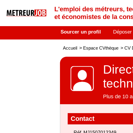
L'emploi des métreurs, te
et économistes de la cons
Sourcer un profil
Déposer
Accueil
>
Espace CVthèque
>
CV D
Direc
techn
Plus de 10 a
Contact
Réf. MJ1507012349