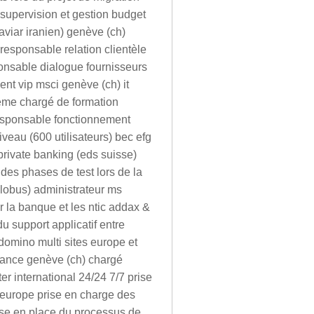
 supervision et gestion budget
aviar iranien) genève (ch)
responsable relation clientèle
onsable dialogue fournisseurs
nt vip msci genève (ch) it
tème chargé de formation
responsable fonctionnement
veau (600 utilisateurs) bec efg
private banking (eds suisse)
des phases de test lors de la
lobus) administrateur ms
 la banque et les ntic addax &
u support applicatif entre
domino multi sites europe et
stance genève (ch) chargé
er international 24/24 7/7 prise
 europe prise en charge des
se en place du processus de