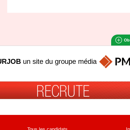
Obt
URJOB
un site du groupe
média
Tous les candidats
I