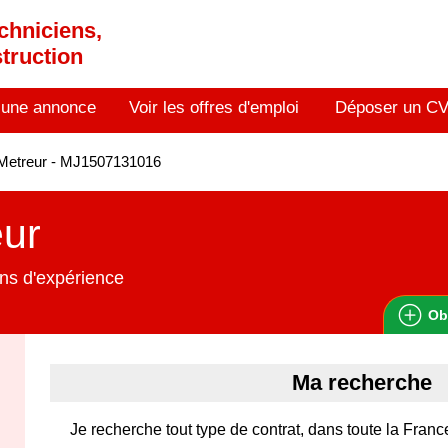
chniciens,
truction
 une annonce
Voir les offres d'emploi
Déposer un C
Metreur - MJ1507131016
eur
ns d'expérience
Ob
Ma recherche
Je recherche tout type de contrat, dans toute la Franc