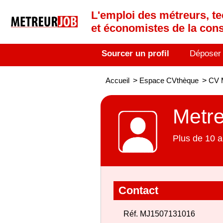
L'emploi des métreurs, te
et économistes de la cons
Sourcer un profil
Déposer
Accueil
>
Espace CVthèque
>
CV 
Metr
Plus de 10 a
Contact
Réf. MJ1507131016