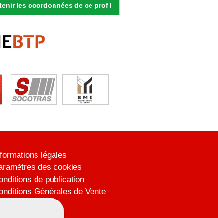
enir les coordonnées de ce profil
nformations légales
aramètres des cookies
onditions de publication
onditions Générales de Vente
lan du site