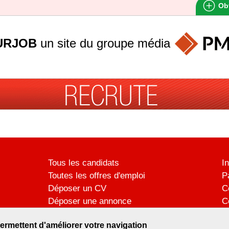
Obt
URJOB
un site du groupe
média
Tous les candidats
I
Toutes les offres d'emploi
P
Déposer un CV
C
Déposer une annonce
C
Témoignages utilisateurs
P
ermettent d'améliorer votre navigation