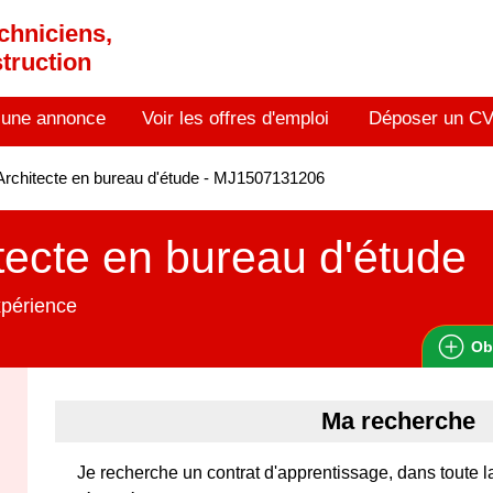
chniciens,
truction
 une annonce
Voir les offres d'emploi
Déposer un C
rchitecte en bureau d'étude - MJ1507131206
tecte en bureau d'étude
xpérience
Ob
Ma recherche
Je recherche un contrat d'apprentissage, dans toute 