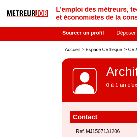
L'emploi des métreurs, te
et économistes de la cons
Sourcer un profil
Déposer
Accueil
>
Espace CVthèque
>
CV A
Archi
0 à 1 an d'e
Contact
Réf. MJ1507131206