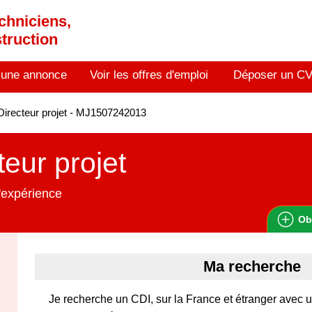
chniciens,
truction
 une annonce
Voir les offres d'emploi
Déposer un C
irecteur projet - MJ1507242013
teur projet
'expérience
Ob
Ma recherche
Je recherche un CDI, sur la France et étranger avec