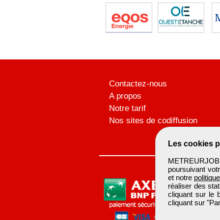
Contactez-nous
A propos
Notre tarif
Nos sites de codiffusion
Les cookies p
METREURJOB ut
poursuivant votr
et notre
politiqu
réaliser des sta
cliquant sur le
cliquant sur "P