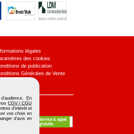
nformations légales
aramètres des cookies
onditions de publication
onditions Générales de Vente
lan du site
d'audience. En
 nos
CGV / CGU
res d'intérêt et
iser vos choix en
hanger d'avis en