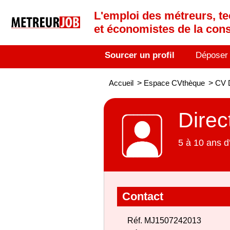
L'emploi des métreurs, te
et économistes de la cons
Sourcer un profil
Déposer
Accueil
>
Espace CVthèque
>
CV D
Direc
5 à 10 ans d
Contact
Réf. MJ1507242013