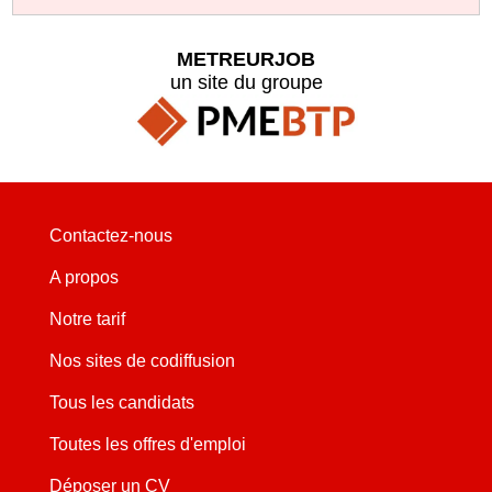
METREURJOB
un site du groupe
Contactez-nous
A propos
Notre tarif
Nos sites de codiffusion
Tous les candidats
Toutes les offres d'emploi
Déposer un CV