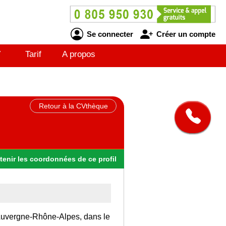
Se connecter
Créer un compte
V
Tarif
A propos
Retour à la CVthèque
tenir
les
coordonnées
de ce profil
n Auvergne-Rhône-Alpes, dans le