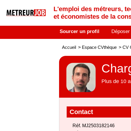
L'emploi des métreurs, te
et économistes de la cons
Sourcer un profil
Déposer
Accueil
>
Espace CVthèque
>
CV C
Charg
Plus de 10 a
Contact
Réf. MJ2503182146