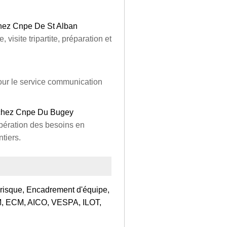
 chez Cnpe De St Alban
 visite tripartite, préparation et
pour le service communication
e chez Cnpe Du Bugey
pération des besoins en
ntiers.
e risque, Encadrement d'équipe,
AM, ECM, AICO, VESPA, ILOT,