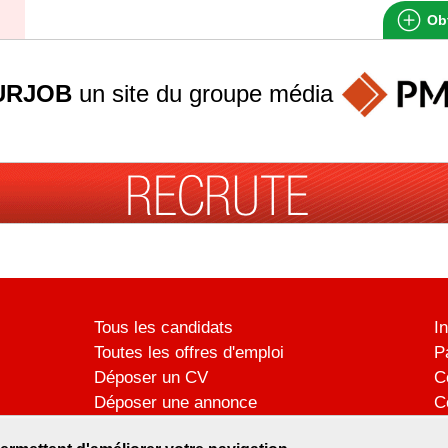
Obt
URJOB
un site du groupe
média
Tous les candidats
I
Toutes les offres d'emploi
P
Déposer un CV
C
Déposer une annonce
C
Témoignages utilisateurs
P