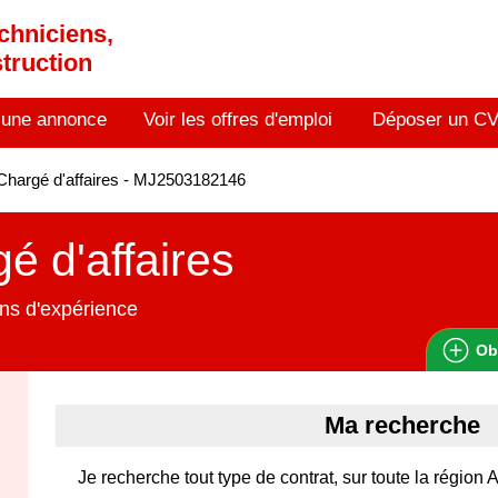
chniciens,
truction
 une annonce
Voir les offres d'emploi
Déposer un C
hargé d'affaires - MJ2503182146
é d'affaires
ns d'expérience
Ob
Ma recherche
Je recherche tout type de contrat, sur toute la régio