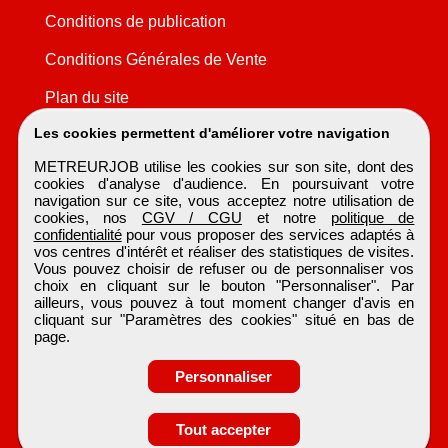
Conditions de publication
Conditions Générales de Vente
Plan du site
Les cookies permettent d'améliorer votre navigation
METREURJOB utilise les cookies sur son site, dont des
cookies d'analyse d'audience. En poursuivant votre
navigation sur ce site, vous acceptez notre utilisation de
cookies, nos
CGV / CGU
et notre
politique de
confidentialité
pour vous proposer des services adaptés à
vos centres d'intérêt et réaliser des statistiques de visites.
Vous pouvez choisir de refuser ou de personnaliser vos
choix en cliquant sur le bouton "Personnaliser". Par
ailleurs, vous pouvez à tout moment changer d'avis en
cliquant sur "Paramètres des cookies" situé en bas de
page.
Personnaliser
Obtenir ses
Tout accepter
coordonnées
METREURJOB