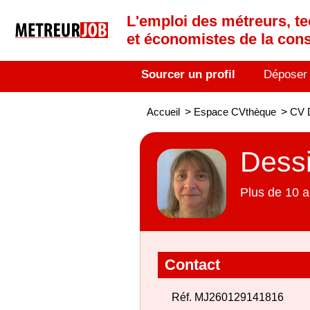
L'emploi des métreurs, te
et économistes de la cons
Sourcer un profil
Déposer
Accueil
>
Espace CVthèque
>
CV D
Dessi
Plus de 10 a
Contact
Réf. MJ260129141816