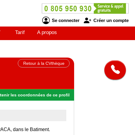
Se connecter
Créer un compte
V
Tarif
A propos
Retour à la CVthèque
tenir
les
coordonnées
de ce profil
 PACA, dans le Batiment.