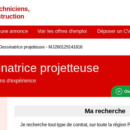
chniciens,
truction
 une annonce
Voir les offres d'emploi
Déposer un C
essinatrice projetteuse - MJ260129141816
natrice projetteuse
ns d'expérience
Ob
Ma recherche
Je recherche tout type de contrat, sur toute la région