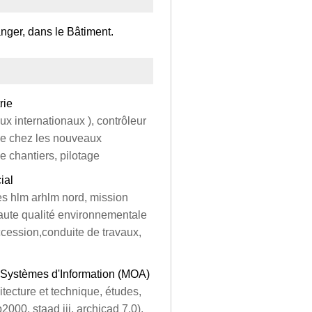
anger, dans le Bâtiment.
rie
ux internationaux ), contrôleur
age chez les nouveaux
de chantiers, pilotage
ial
es hlm arhlm nord, mission
haute qualité environnementale
cession,conduite de travaux,
s Systèmes d'Information (MOA)
hitecture et technique, études,
p2000, staad iii, archicad 7.0),