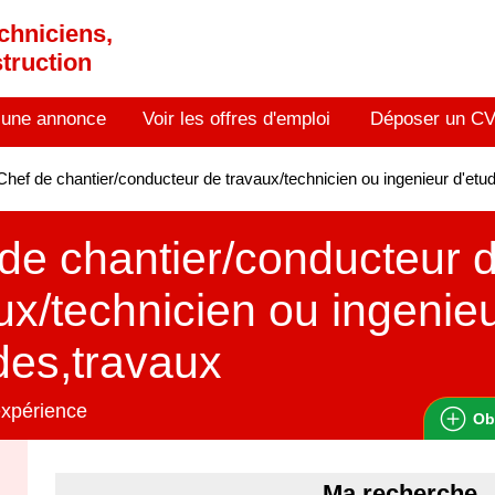
chniciens,
truction
 une annonce
Voir les offres d'emploi
Déposer un C
hef de chantier/conducteur de travaux/technicien ou ingenieur d'et
de chantier/conducteur 
ux/technicien ou ingenie
des,travaux
expérience
Ob
Ma recherche