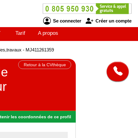
Se connecter
Créer un compte
V
Tarif
A propos
udes,travaux - MJ411261359
Retour à la CVthèque
de
ur
tenir
les
coordonnées
de ce profil