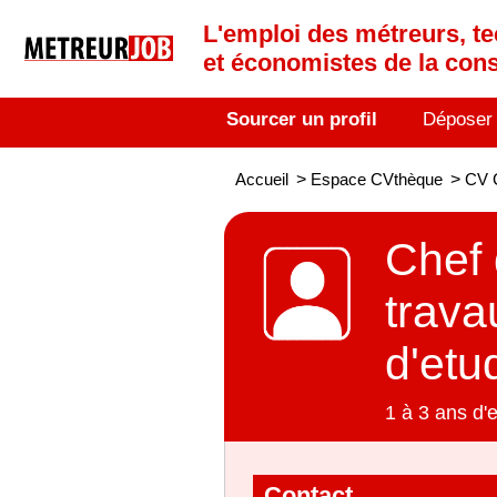
L'emploi des métreurs, te
et économistes de la cons
Sourcer un profil
Déposer
Accueil
>
Espace CVthèque
>
CV C
Chef 
trava
d'etu
1 à 3 ans d'
Contact