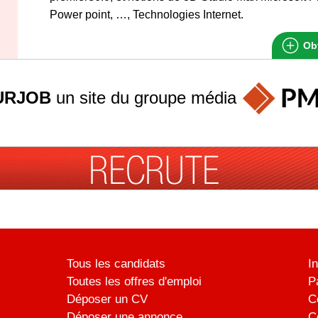
Power point, …, Technologies Internet.
Obt
URJOB
un site du groupe
média
Tous les candidats
I
Toutes les offres d'emploi
P
Déposer un CV
C
Déposer une annonce
C