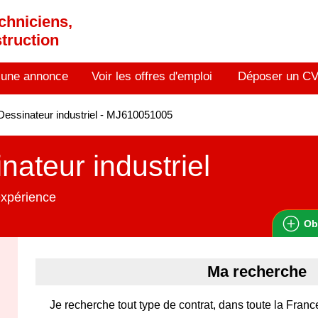
chniciens,
truction
 une annonce
Voir les offres d'emploi
Déposer un C
essinateur industriel - MJ610051005
nateur industriel
expérience
Ob
Ma recherche
Je recherche tout type de contrat, dans toute la France