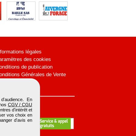
nformations légales
aramètres des cookies
onditions de publication
onditions Générales de Vente
lan du site
d'audience. En
 nos
CGV / CGU
res d'intérêt et
iser vos choix en
hanger d'avis en