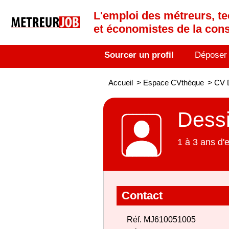
L'emploi des métreurs, te
et économistes de la cons
Sourcer un profil
Déposer
Accueil
>
Espace CVthèque
>
CV D
Dessi
1 à 3 ans d'
Contact
Réf. MJ610051005