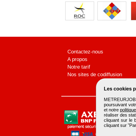
Contactez-nous
A propos
Notre tarif
Nos sites de codiffusion
Les cookies p
METREURJOB ut
poursuivant votr
et notre
politiqu
réaliser des sta
cliquant sur le
cliquant sur "P