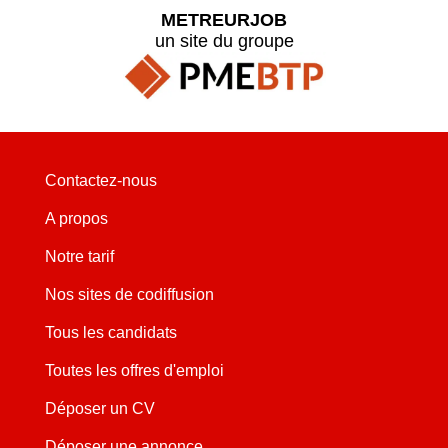
METREURJOB
un site du groupe
Contactez-nous
A propos
Notre tarif
Nos sites de codiffusion
Tous les candidats
Toutes les offres d'emploi
Déposer un CV
Déposer une annonce