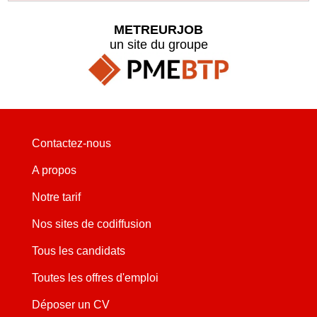
METREURJOB
un site du groupe
Contactez-nous
A propos
Notre tarif
Nos sites de codiffusion
Tous les candidats
Toutes les offres d'emploi
Déposer un CV