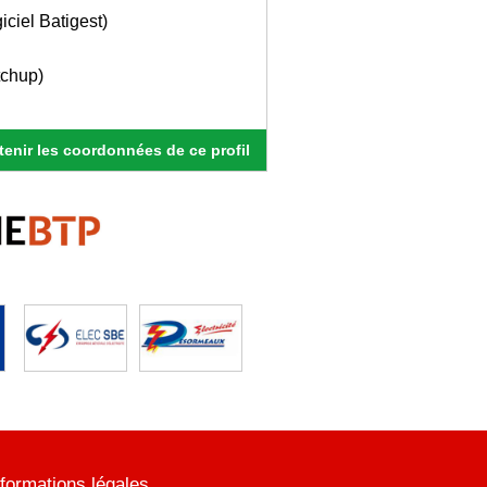
iciel Batigest)
tchup)
enir les coordonnées de ce profil
nformations légales