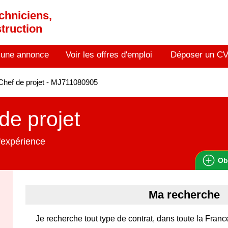
chniciens,
truction
 une annonce
Voir les offres d'emploi
Déposer un C
hef de projet - MJ711080905
de projet
'expérience
Ob
Ma recherche
Je recherche tout type de contrat, dans toute la Franc