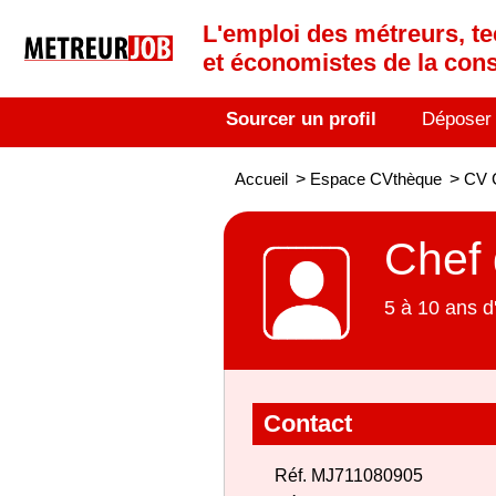
L'emploi des métreurs, te
et économistes de la cons
Sourcer un profil
Déposer
Accueil
>
Espace CVthèque
>
CV C
Chef 
5 à 10 ans d
Contact
Réf. MJ711080905