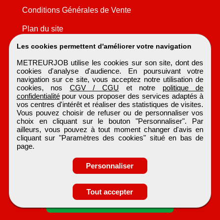
Conditions Générales de Vente
Plan du site
Les cookies permettent d'améliorer votre navigation
METREURJOB utilise les cookies sur son site, dont des
cookies d'analyse d'audience. En poursuivant votre
navigation sur ce site, vous acceptez notre utilisation de
cookies, nos
CGV / CGU
et notre
politique de
confidentialité
pour vous proposer des services adaptés à
vos centres d'intérêt et réaliser des statistiques de visites.
Vous pouvez choisir de refuser ou de personnaliser vos
choix en cliquant sur le bouton "Personnaliser". Par
ailleurs, vous pouvez à tout moment changer d'avis en
cliquant sur "Paramètres des cookies" situé en bas de
page.
Personnaliser
Obtenir ses
Tout accepter
coordonnées
METREURJOB
Tous droits réservés © 1999 - 2026