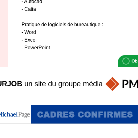
- Autocad
- Catia
Pratique de logiciels de bureautique :
- Word
- Excel
- PowerPoint
Obt
URJOB
un site du groupe
média