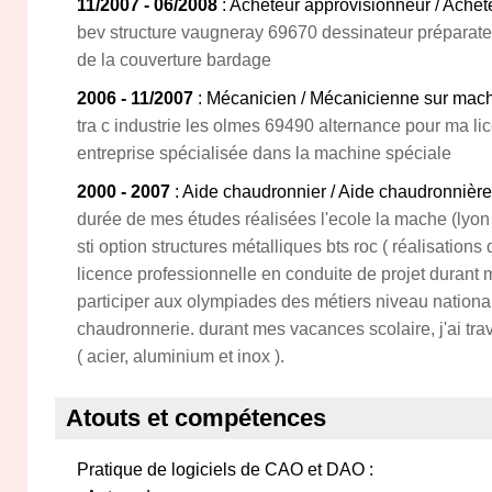
11/2007 - 06/2008
: Acheteur approvisionneur / Ach
bev structure vaugneray 69670 dessinateur préparat
de la couverture bardage
2006 - 11/2007
: Mécanicien / Mécanicienne sur machi
tra c industrie les olmes 69490 alternance pour ma l
entreprise spécialisée dans la machine spéciale
2000 - 2007
: Aide chaudronnier / Aide chaudronnière
durée de mes études réalisées l'ecole la mache (lyo
sti option structures métalliques bts roc ( réalisatio
licence professionnelle en conduite de projet durant m
participer aux olympiades des métiers niveau national
chaudronnerie. durant mes vacances scolaire, j'ai t
( acier, aluminium et inox ).
Atouts et compétences
Pratique de logiciels de CAO et DAO :