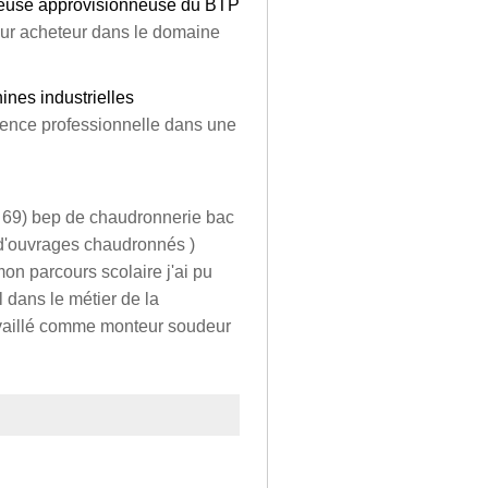
eteuse approvisionneuse du BTP
eur acheteur dans le domaine
nes industrielles
icence professionnelle dans une
n 69) bep de chaudronnerie bac
ns d'ouvrages chaudronnés )
on parcours scolaire j'ai pu
 dans le métier de la
ravaillé comme monteur soudeur