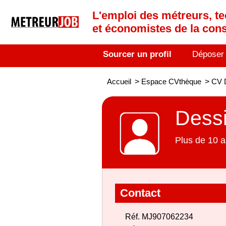
L'emploi des métreurs, te
et économistes de la cons
Sourcer un profil
Déposer
Accueil
>
Espace CVthèque
>
CV D
Dessi
Plus de 10 a
Contact
Réf. MJ907062234