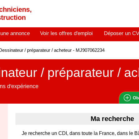
chniciens,
truction
 une annonce
Voir les offres d'emploi
Déposer un C
essinateur / préparateur / acheteur - MJ907062234
nateur / préparateur / a
ns d'expérience
Ob
Ma recherche
Je recherche un CDI, dans toute la France, dans le 