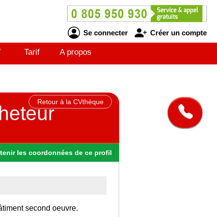
Se connecter
Créer un compte
V
Tarif
A propos
Retour à la CVthèque
cheteur
tenir
les
coordonnées
de ce profil
Bâtiment second oeuvre.