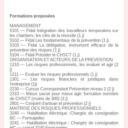
Formations proposées
MANAGEMENT
5101 — Fidal Intégration des travailleurs temporaires sur
les chantiers: les clés de la réussite (1 j)
5102 — Fidal Les fondamentaux de la prévention (1 j)
5103 — Fidal La délégation, instrument efficace de la
prévention des risques (1 j)
5104 — Fidal Présider le CHSCT (1 j)
ORGANISATION ET ACTEURS DE LA PREVENTION
1210 — Les risques professionnels, les évaluer et agir (2
j)
1211 — Evaluer les risques professionnels (1 j)
1301 — Les risques financiers et juridiques dans
l’entreprise (1j)
2230 — Cursus Correspondant Prévention niveau 2 (2 j)
2310 — Mieux savoir pour mieux agir: formation membre
de CHSCT (moins de 300) (3 j)
2801 — Conjoint d’artisan et prévention (2 j)
MAITRISE DES RISQUES PROFESSIONNELS
3240 — Habilitation éléctrique :Chargés de consignation
BC — Formapelec
3241 — Habilitation éléctrique : Chargés de consignation
HC — compl.3240 Formapelec