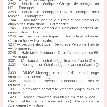
3242 — Habilitation éléctrique : Chargés de consignation
HC — Formapelec
3243 — Habilitation éléctrique : Travaux électriques hors
tension — Formapelec
3244 — Habilitation éléctrique : Travaux non électriques
auprès des installations — Formapelec
3245 — Habilitation éléctrique : Recyclage chargés de
consignation — Formapelec
3246 — Sécurité éléctrique : Recyclage chargés
d’intervention — Formapelec
3247 — Sécurité éléctrique : Recyclage Personnel habilité
— Formapelec
3248 — Habilitation éléctrique : Chargés d’intervention BR
— Formapelec
3301 — Montage d'un échafaudage fixe en sécurité (2 j)
3302 — Montage d’un échafaudage roulant en sécurité (2
j)
3303 — DIMOS Montage en sécurité d’un échafaudage
suspendu sur consoles (2j)
3304 — Montage en sécurité d’échafaudages fixes et
roulants (3j)
3307 — Vérification-conformité d’échafaudages fixes et
roulants (1j)
3420 — Dépose d’amiante non-friable en milieux clos –
Responsables et encadrement (2j) Rénovation –
Agencement – Finition