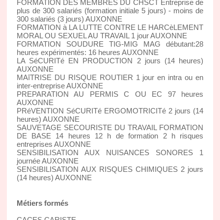
FORMATION DES MEMBRES DU CHSCT Entreprise de
plus de 300 salariés (formation initiale 5 jours) - moins de
300 salariés (3 jours) AUXONNE
FORMATION à LA LUTTE CONTRE LE HARCèLEMENT
MORAL OU SEXUEL AU TRAVAIL 1 jour AUXONNE
FORMATION SOUDURE TIG-MIG MAG débutant:28
heures expérimentés: 16 heures AUXONNE
LA SéCURITé EN PRODUCTION 2 jours (14 heures)
AUXONNE
MAîTRISE DU RISQUE ROUTIER 1 jour en intra ou en
inter-entreprise AUXONNE
PREPARATION AU PERMIS C OU EC 97 heures
AUXONNE
PRéVENTION SéCURITé ERGOMOTRICITé 2 jours (14
heures) AUXONNE
SAUVETAGE SECOURISTE DU TRAVAIL FORMATION
DE BASE 14 heures 12 h de formation 2 h risques
entreprises AUXONNE
SENSIBILISATION AUX NUISANCES SONORES 1
journée AUXONNE
SENSIBILISATION AUX RISQUES CHIMIQUES 2 jours
(14 heures) AUXONNE
Métiers formés
CACES CARISTE