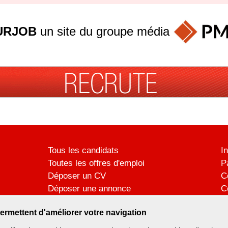
URJOB
un site du groupe
média
Tous les candidats
I
Toutes les offres d'emploi
P
Déposer un CV
C
Déposer une annonce
C
Témoignages utilisateurs
P
ermettent d'améliorer votre navigation