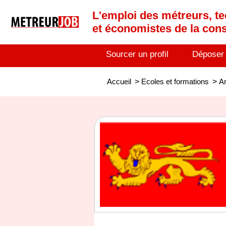
L'emploi des métreurs, te
et économistes de la cons
Sourcer un profil
Déposer
Accueil
>
Ecoles et formations
>
An