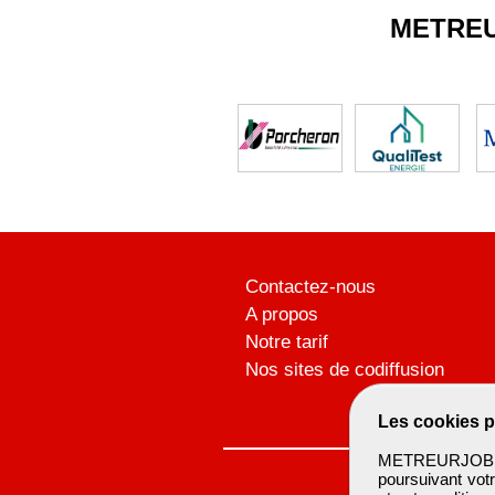
METRE
Contactez-nous
A propos
Notre tarif
Nos sites de codiffusion
Les cookies p
METREURJOB ut
poursuivant votr