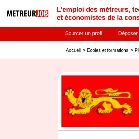
L'emploi des métreurs, te
et économistes de la cons
Sourcer un profil
Déposer
Accueil
>
Ecoles et formations
>
P