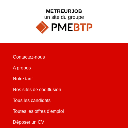
METREURJOB
un site du groupe
Contactez-nous
A propos
Notre tarif
Nos sites de codiffusion
Tous les candidats
Toutes les offres d'emploi
Déposer un CV