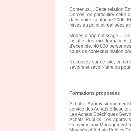
Contenus… Cette relation Emp
Demos, en particulier celle 
dans notre catalogue 2006. El
mises au point et réalisées a
Modes d’apprentissage… Demos 
installe des mix formations 
d’exemple, 40 000 personnes
cours de contextualisation po
Retrouvez sur ce site, en te
savoirs et savoir-faire ou po
Formations proposées
Achats - Approvisionnements
service des Achats Efficacit
Les Achats Spécifiques Serv
Achats Publics Les approvi
Commerciaux Management des 
Marchés et Achats Publics Co