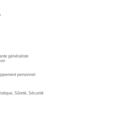
s
ante généraliste
ion
oppement personnel
stique, Sûreté, Sécurité