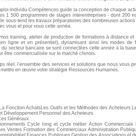
loi-Individu-Compétences guide la conception de chaque acti
des 1 500 programmes de stages interentreprises - dont 200 
le sous-tend les travaux préparatoires des nombreuses actions i
vec vous et pour vous cette année.
training, atelier de production de formations à distance et d
(en ligne et en présentiel), dynamisant ainsi les modes de for
 du secteur bancaire se sont connectées cette année à la ba
ur être commercialisée sur le marché chinois.
mps réel, l'ensemble des services et solutions que nous vous 
ur mettre en œuvre votre stratégie Ressources Humaines.
La Fonction AchatsLes Outils et les Méthodes des Acheteurs L
é et Développement Personnel des Acheteurs
ices Généraux
sionnements Cycle long et cycle métier Action Commerciale
Ventes Formation des Commerciaux Administration Publique et
mptabilitéet Finances Publiques Gestion des Associations et 