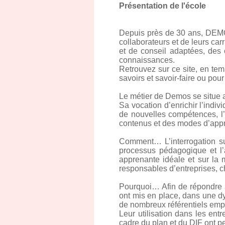
Présentation de l'école
Depuis près de 30 ans, DEMO
collaborateurs et de leurs car
et de conseil adaptées, des 
connaissances.
Retrouvez sur ce site, en te
savoirs et savoir-faire ou po
Le métier de Demos se situe 
Sa vocation d’enrichir l’indiv
de nouvelles compétences, l’
contenus et des modes d’appr
Comment… L’interrogation su
processus pédagogique et l’a
apprenante idéale et sur la 
responsables d’entreprises, ch
Pourquoi… Afin de répondre a
ont mis en place, dans une dy
de nombreux référentiels em
Leur utilisation dans les ent
cadre du plan et du DIF ont p