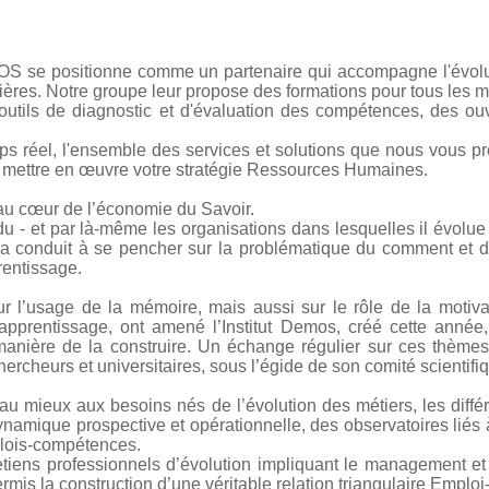
S se positionne comme un partenaire qui accompagne l'évoluti
rières. Notre groupe leur propose des formations pour tous les 
outils de diagnostic et d'évaluation des compétences, des ou
mps réel, l'ensemble des services et solutions que nous vous 
ur mettre en œuvre votre stratégie Ressources Humaines.
au cœur de l’économie du Savoir.
idu - et par là-même les organisations dans lesquelles il évolue 
a conduit à se pencher sur la problématique du comment et d
entissage.
r l’usage de la mémoire, mais aussi sur le rôle de la motiva
pprentissage, ont amené l’Institut Demos, créé cette année, à
manière de la construire. Un échange régulier sur ces thèmes f
ercheurs et universitaires, sous l’égide de son comité scientifi
u mieux aux besoins nés de l’évolution des métiers, les dif
namique prospective et opérationnelle, des observatoires liés 
plois-compétences.
retiens professionnels d’évolution impliquant le management et
ermis la construction d’une véritable relation triangulaire Empl