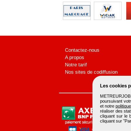
Contactez-nous
A propos
Notre tarif
Nos sites de codiffusion
Les cookies p
METREURJOB ut
poursuivant votr
et notre
politiqu
réaliser des sta
cliquant sur le
cliquant sur "P