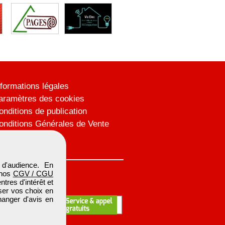
nformations légales
aramètres des cookies
onditions de publication
onditions Générales de Vente
lan du site
d'audience. En
 nos
CGV / CGU
res d'intérêt et
iser vos choix en
hanger d'avis en