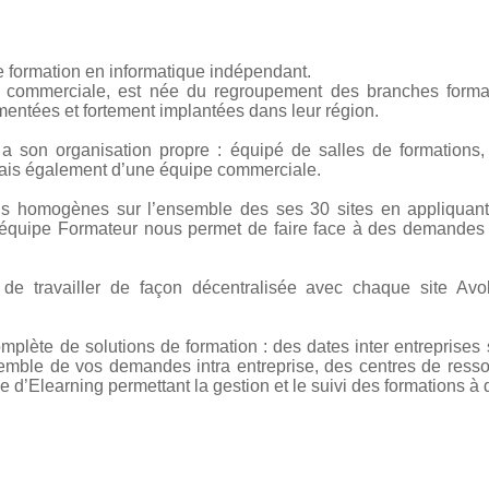
e formation en informatique indépendant.
 commerciale, est née du regroupement des branches format
entées et fortement implantées dans leur région.
a son organisation propre : équipé de salles de formations,
is également d’une équipe commerciale.
ons homogènes sur l’ensemble des ses 30 sites en appliquan
équipe Formateur nous permet de faire face à des demandes i
 de travailler de façon décentralisée avec chaque site Av
plète de solutions de formation : des dates inter entreprises s
emble de vos demandes intra entreprise, des centres de ress
 d’Elearning permettant la gestion et le suivi des formations à 