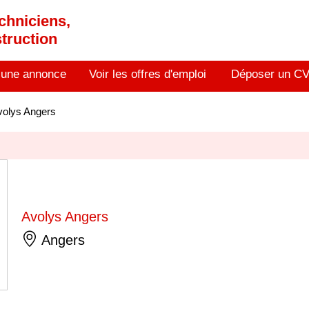
chniciens,
truction
 une annonce
Voir les offres d'emploi
Déposer un C
volys Angers
Avolys Angers
Angers