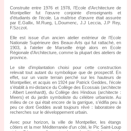
Construite entre 1976 et 1978, l’Ecole d’Architecture de
Montpellier fut l’œuvre conjointe d’enseignants et
d’étudiants de l’école. La maîtrise d’œuvre était assurée
par E.Gallix, M.Rueg, L.Doumenc, J.J Leccia, J.P Rey,
F.Szczot.
Elle est issue d’un ancien atelier extérieur de l’Ecole
Nationale Supérieure des Beaux-Arts qui fut rattaché, en
1903, à l’atelier de Marseille érigé alors en Ecole
Régionale d’Architecture, comme la plupart des ateliers de
province.
Le site d’implantation choisi pour cette construction
relevait tout autant du symbolique que de prospectif. En
effet, sur un vaste terrain perché sur les hauteurs de
Montpellier, et acquis en 1924 par Patrick Geddes, l’école
s’établit à mi-distance du Collège des Ecossais (architecte
: Albert Leenhardt), du Collège des Hindous (architecte :
Meers) et du jardin symboliste du célèbre urbaniste. Au
milieu de ce qui était encore de la garrigue, s’édifia peu à
peu ce dont Geddes avait toujours rêvé : laboratoire de
recherches sur le développement urbain.
Avec pour horizon, la ville de Montpellier, les étangs
côtiers et la mer Méditerranée d’un côté, le Pic Saint-Loup